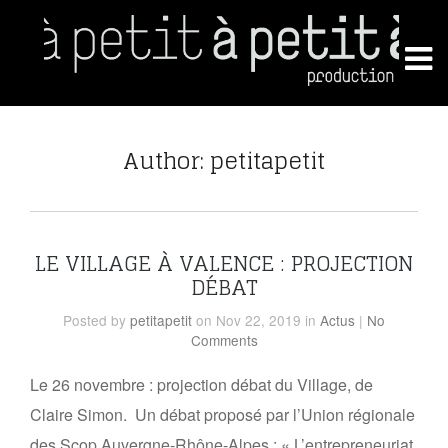
Author: petitapetit
LE VILLAGE À VALENCE : PROJECTION
DÉBAT
Posted
by
petitapetit
on Nov 22, 2019
in
Actus
|
No
Comments
Le 26 novembre : projection débat du Village, de
Claire Simon. Un débat proposé par l’Union régionale
des Scop Auvergne-Rhône-Alpes : « L’entrepreneuriat