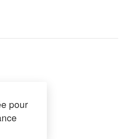
ée pour
ance