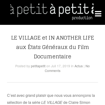
LE VILLAGE et IN ANOTHER LIFE
aux États Généraux du Film
Documentaire
Posted
by
petitapetit
on Juil 17, 2019
in
Actus
|
No
Comments
C’est avec grand plaisir que nous vous annonçons la
sélection de la série
LE VILLAGE
de Claire Simon