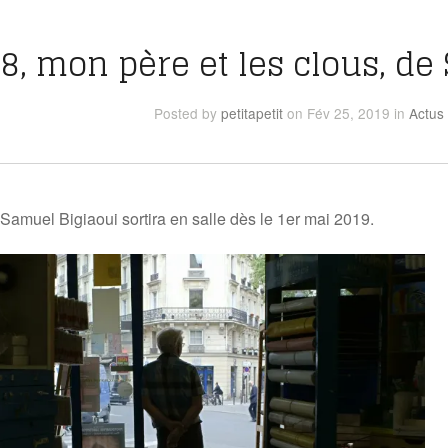
8, mon père et les clous, d
Posted
by
petitapetit
on Fév 25, 2019
in
Actus
 Samuel Bigiaoui sortira en salle dès le 1er mai 2019.