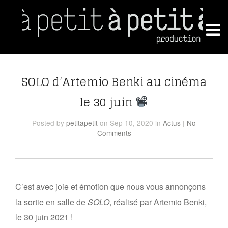
SOLO d’Artemio Benki au cinéma
le 30 juin
Posted
by
petitapetit
on Sep 10, 2020
in
Actus
|
No
Comments
C’est avec joie et émotion que nous vous annonçons
la sortie en salle de
SOLO
, réalisé par Artemio Benki,
le 30 juin 2021 !