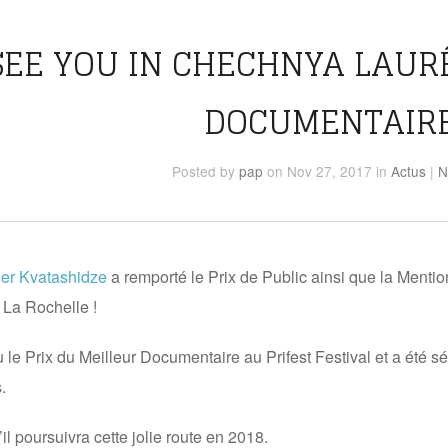
SEE YOU IN CHECHNYA LAUR
DOCUMENTAIRE
Posted
by
pap
on Nov 27, 2017
in
Actus
|
N
der Kvatashidze
a remporté le Prix de Public ainsi que la Mentio
La Rochelle !
u le Prix du Meilleur Documentaire au Prifest Festival et a été s
.
l poursuivra cette jolie route en 2018.