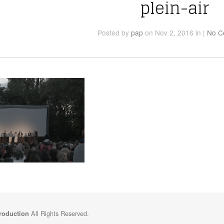
plein-air
Posted
by
pap
on Nov 2, 2016
in
|
No C
All Rights Reserved.
Production