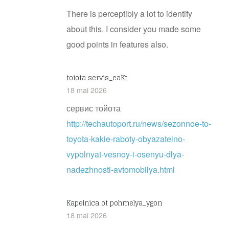
There is perceptibly a lot to identify
about this. I consider you made some
good points in features also.
toiota servis_eaKt
18 mai 2026
сервис тойота
http://techautoport.ru/news/sezonnoe-to-
toyota-kakie-raboty-obyazatelno-
vypolnyat-vesnoy-i-osenyu-dlya-
nadezhnosti-avtomobilya.html
Kapelnica ot pohmelya_ygon
18 mai 2026