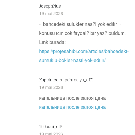
JosephNus
19 mai 2026
« bahcedeki sulukler nas?l yok edilir »
konusu icin cok faydal? bir yaz? buldum.
Link burada:
https://projesahibi.com/articles/bahcedeki-
sumuklu-bokler-nasil-yok-edilir/
Kapelnica ot pohmelya_cfPl
19 mai 2026
капельница после запоя цена
капельница после запоя цена
100cuci_qtPt
19 mai 2026