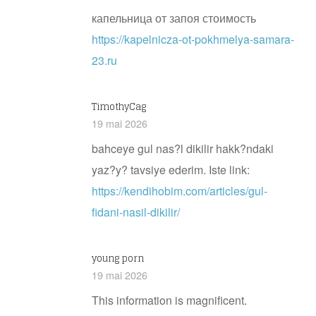
капельница от запоя стоимость
https://kapelnicza-ot-pokhmelya-samara-
23.ru
TimothyCag
19 mai 2026
bahceye gul nas?l dikilir hakk?ndaki
yaz?y? tavsiye ederim. Iste link:
https://kendihobim.com/articles/gul-
fidani-nasil-dikilir/
young porn
19 mai 2026
This information is magnificent.