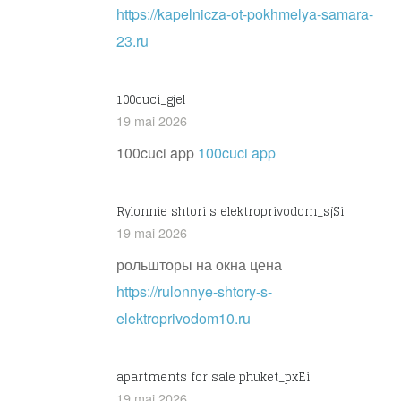
https://kapelnicza-ot-pokhmelya-samara-
23.ru
100cuci_gjel
19 mai 2026
100cuci app
100cuci app
Rylonnie shtori s elektroprivodom_sjSi
19 mai 2026
рольшторы на окна цена
https://rulonnye-shtory-s-
elektroprivodom10.ru
apartments for sale phuket_pxEi
19 mai 2026