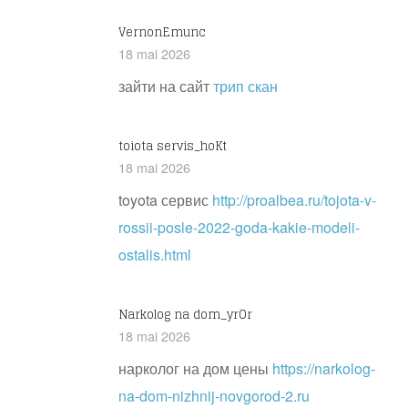
VernonEmunc
18 mai 2026
зайти на сайт
трип скан
toiota servis_hoKt
18 mai 2026
toyota сервис
http://proalbea.ru/tojota-v-
rossii-posle-2022-goda-kakie-modeli-
ostalis.html
Narkolog na dom_yrOr
18 mai 2026
нарколог на дом цены
https://narkolog-
na-dom-nizhnij-novgorod-2.ru