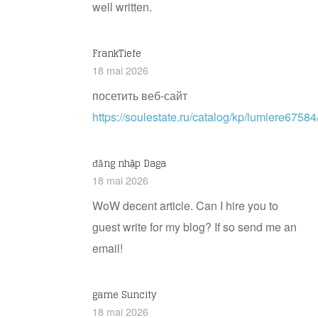
well written.
FrankTiefe
18 mai 2026
посетить веб-сайт
https://soulestate.ru/catalog/kp/lumiere67584
đăng nhập Daga
18 mai 2026
WoW decent article. Can I hire you to
guest write for my blog? If so send me an
email!
game Suncity
18 mai 2026