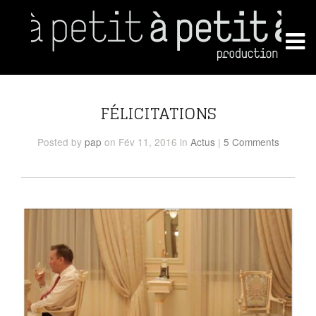
FÉLICITATIONS
Posted
by
pap
on Fév 11, 2016
in
Actus
|
5 Comments