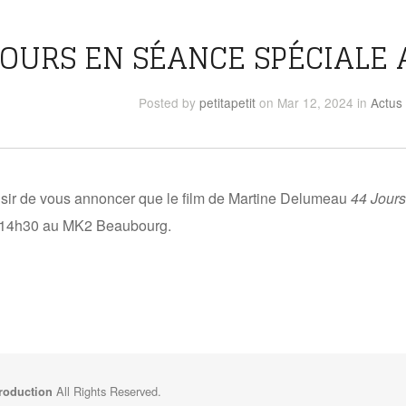
JOURS EN SÉANCE SPÉCIALE
Posted
by
petitapetit
on Mar 12, 2024
in
Actus
isir de vous annoncer que le film de Martine Delumeau
44 Jour
à 14h30 au MK2 Beaubourg.
All Rights Reserved.
Production