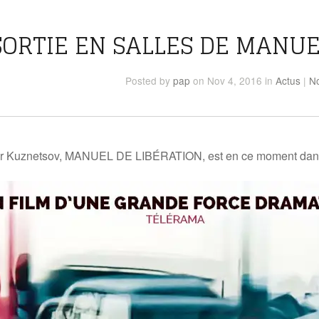
SORTIE EN SALLES DE MANUE
Posted
by
pap
on Nov 4, 2016
in
Actus
|
N
der Kuznetsov, MANUEL DE LIBÉRATION, est en ce moment da