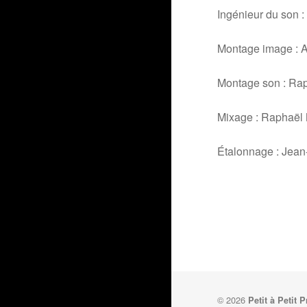
Ingénieur du so
Montage image : 
Montage son : R
Mixage : Rapha
Étalonnage : Jea
© 2026
Petit à Petit 