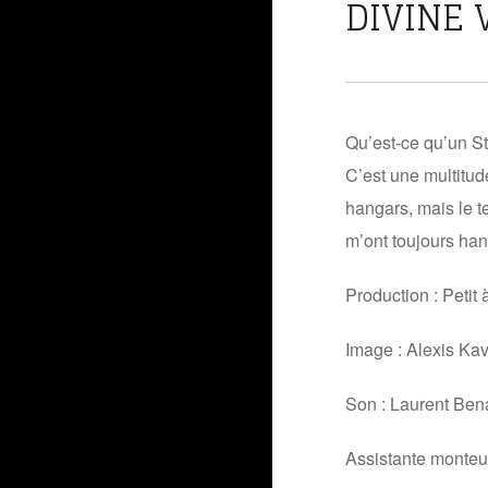
DIVINE 
Qu’est-ce qu’un S
C’est une multitud
hangars, mais le t
m’ont toujours han
Production : Petit
Image : Alexis Ka
Son : Laurent Ben
Assistante monte