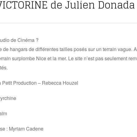
VICTORINE de Julien Donada
tudio de Cinéma ?
e de hangars de différentes tailles posés sur un terrain vague. A
errain surplombe Nice et la mer. Le site n’est pas seulement rem
tés.
 à Petit Production – Rebecca Houzel
vyrchine
aïm
use : Myriam Cadene