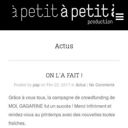
Actus
ON L’A FAIT !
Posted
by
pap
on Fév 22, 2017
in
Actus
|
No Comments
Grâce à vous tous, la campagne de crowdfunding de
MOI, GAGARINE fut un succès ! Merci infiniment et
rendez-vous au printemps avec des nouvelles toutes
fraîches.