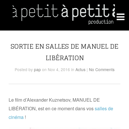
SORTIE EN SALLES DE MANUEL DE
LIBÉRATION
Posted
by
pap
on Nov 4, 2016
in
Actus
|
No Comments
Le film d’Alexander Kuznetsov, MANUEL DE
LIBÉRATION, est en ce moment dans vos
salles de
cinéma
!