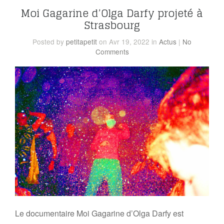
Moi Gagarine d’Olga Darfy projeté à
Strasbourg
Posted
by
petitapetit
on Avr 19, 2022
in
Actus
|
No
Comments
Le documentaire Moi Gagarine d’Olga Darfy est