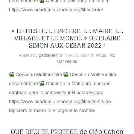
documentaire
César du Meilleur premier film
https://www.academie-cinema.org/films/solo/
« LE FILS DE L’EPICIERE, LE MAIRE, LE
VILLAGE ET LE MONDE » DE CLAIRE
SIMON AUX CESAR 2022 !
Posted
by
petitapetit
on Nov 30, 2021
in
Actus
|
No
Comments
César du Meilleur film
César du Meilleur film
documentaire
César de la Meilleure musique
originale pour le compositeur Nicolas Repac
https://www.academie-cinema.org/films/le-fils-de-
lepiciere-le-maire-le-village-et-le-monde/
QUE DIEU TE PROTEGE de Cléo Cohen