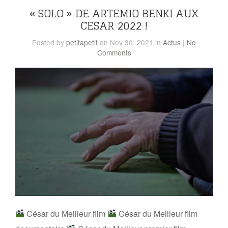
« SOLO » DE ARTEMIO BENKI AUX
CESAR 2022 !
Posted
by
petitapetit
on Nov 30, 2021
in
Actus
|
No
Comments
César du Meilleur film
César du Meilleur film