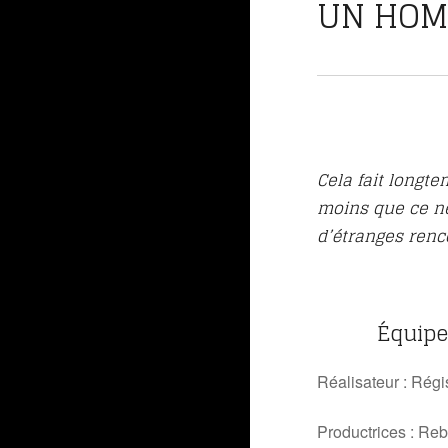
UN HOMM
Cela fait longte
moins que ce ne 
d’étranges renc
Équipe et
Réalisateur : Rég
Productrices : R